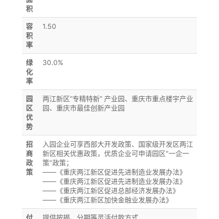
积
容
1.50
积
率
绿
30.0%
化
率
园
两江新区“专精特新” 产业园、重庆市重点楼宇产业
区
园、重庆市最佳创新产业园
优
势
招
入园企业可享西部大开发政策、国家级开发区两江
商
新区相关优惠政策，优质企业可申请园区"一企一
政
策"政策；
策
——《重庆两江新区促进先进制造业发展办法》
——《重庆两江新区促进先进制造业发展办法》
——《重庆两江新区促进总部经济发展办法》
——《重庆两江新区加快金融业发展办法》
付
提供按揭、分期等灵活付款方式