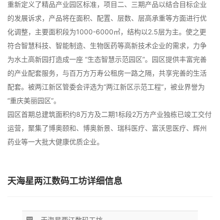
重新定义了精品产业园区标准，项目二、三期产品以结合目标企业
的发展诉求，产品将在面积、配置、层数、层高承重等方面进行优
化调整，主要面积段为1000-6000㎡，结构以2.5层为主。使之更
符合智慧科技、智能制造、生物医药等高新技术企业的需求，力争
为水土高新园打造成一座 “生态智慧示范园区”。园区提供丰富完善
的产业配套服务，与百万方万寿公租房一路之隔，共享完善的生活
配套。被两江新区管委会评选为“两江新区示范工程”，被业界誉为
“重庆美丽园区”。
园区首期总建筑面积约8万方及二期1标段2万方产业独栋已竣工交付
运营，聚集了博奥颐和、博奥新景、瑞科医疗、富沃思医疗、辉州
药业等一大批大健康优质企业。
天海星两江数码工坊详细信息
园
天海星两江数码工坊