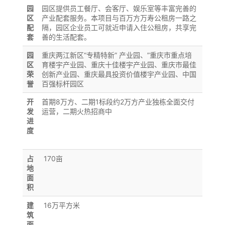
园
园区提供员工餐厅、会客厅、娱乐室等丰富完善的
区
产业配套服务。本项目与百万方万寿公租房一路之
配
隔，园区企业员工可就近申请入住公租房，共享完
套
善的生活配套。
园
重庆两江新区“专精特新” 产业园、”重庆市重点培
区
育楼宇产业园、重庆十佳楼宇产业园、重庆市最佳
荣
创新产业园、重庆最具投资价值楼宇产业园、中国
誉
百强标杆园区
开
首期8万方、二期1标段约2万方产业独栋全面交付
发
运营，二期火热招商中
进
度
占
170亩
地
面
积
建
16万平方米
筑
面