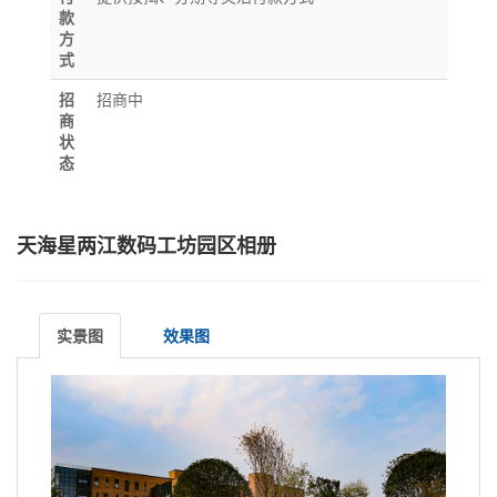
款
方
式
招
招商中
商
状
态
天海星两江数码工坊园区相册
实景图
效果图