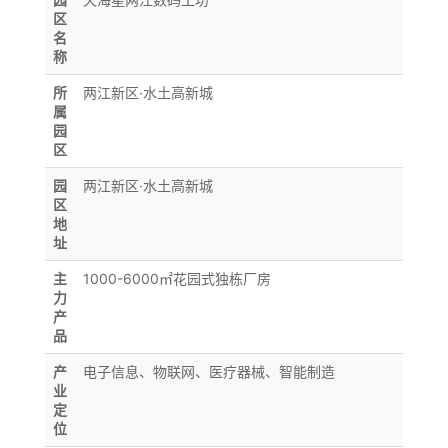
区
名
称
所
两江新区·水土高新城
属
园
区
园
两江新区·水土高新城
区
地
址
主
1000-6000㎡花园式独栋厂房
力
产
品
产
电子信息、物联网、医疗器械、智能制造
业
定
位