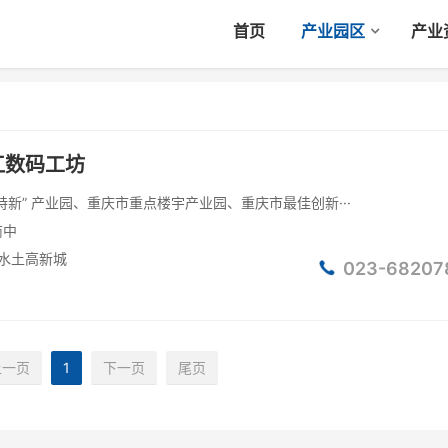
首页
产业园区
产业
江数码工坊
特新” 产业园、重庆市重点楼宇产业园、重庆市最佳创新···
商中
水土高新城
023-68207
上一页
1
下一页
尾页