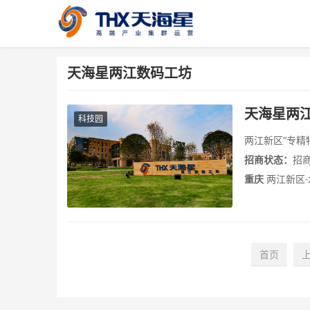
天海星两江数码工坊
天海星两
科技园
两江新区“专精
招商状态：
招
重庆
两江新区·
首页