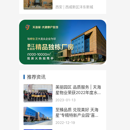
西安 | 西咸新区沣东新城
推荐资讯
美丽园区 品质服务 | 天海
星物业荣获2022年度水土
优秀物业管理企业
2023-01-13
至臻品质 兑现美好 天海
星“专精特新产业园”喜迎
二期入驻企业
2022-12-19