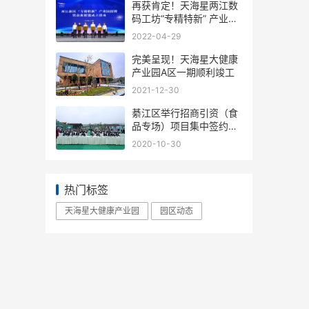
再获肯定！天海星两江数
码工坊“专精特新” 产业园
正式授牌
2022-04-29
完美呈现！天海星大健康
产业园A区一期顺利竣工
2021-12-30
綦江区举行招商引资（食
品专场）项目集中签约暨
天海星大健康产业园启动
2020-10-30
仪式
热门标签
天海星大健康产业园
园区动态